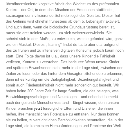
überdimensionierte kognitive Arbeit das Wachstum des präfrontalen
Kortex – der Ort, in dem das Mischen der Emotionen stattfindet,
sozusagen der zivilisierende Schmelztiegel des Geistes. Dieser Teil
des Gehirns wird ohnehin frühestens ab dem 5. Lebensjahr aktiviert.
Und auch dann, wenn die biologische Grundausrüstung bereit ist,
muss sie erst trainiert werden, um sich weiterzuentwickeln. Sie
scheint sich in dem Maße, zu entwickeln, wie sie gefordert wird, ganz
wie ein Muskel. Dieses „Training“ findet de facto aber u.a. aufgrund
des zu frühen und zu intensiven digitalen Konsums jedoch kaum noch
statt. Eine Folge davon ist u.a., dass unsere Kinder die Fähigkeit
verlieren, Kontext zu verstehen. Das bedeutet: Wenn unsere Kinder
und späteren Erwachsenen nicht mehr in der Lage sind, zwischen den
Zeilen zu lesen oder das hinter dem Gesagten Stehende zu erkennen,
dann ist es künftig um die Dialogfähigkeit, Beziehungsfähigkeit und
somit auch Friedensfähigkeit nicht mehr sonderlich gut bestellt. Wir
haben keine 200 Jahre Zeit für lange Studien, die das belegen, was
Entwicklungspsychologen und Neurologen – und nebenbei bemerkt
auch der gesunde Menschenverstand – längst wissen, denn unsere
Kinder brauchen
jetzt
fürsorgliche Eltern und Erzieher, die ihnen
helfen, ihre menschlichen Potenziale zu entfalten. Nur dann können
sie zu heilen, zuversichtlichen Persönlichkeiten heranreifen, die in der
Lage sind, die komplexen Herausforderungen und Probleme der Welt