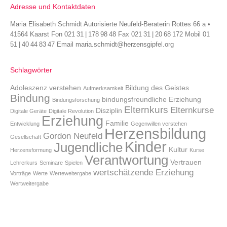
Adresse und Kontaktdaten
Maria Elisabeth Schmidt Autorisierte Neufeld-Beraterin Rottes 66 a •
41564 Kaarst Fon 021 31 | 178 98 48 Fax 021 31 | 20 68 172 Mobil 01
51 | 40 44 83 47 Email maria.schmidt@herzensgipfel.org
Schlagwörter
Adoleszenz verstehen
Bildung des Geistes
Aufmerksamkeit
Bindung
bindungsfreundliche Erziehung
Bindungsforschung
Elternkurs
Elternkurse
Disziplin
Digitale Geräte
Digitale Revolution
Erziehung
Familie
Entwicklung
Gegenwillen verstehen
Herzensbildung
Gordon Neufeld
Gesellschaft
Kinder
Jugendliche
Kultur
Herzensformung
Kurse
Verantwortung
Vertrauen
Lehrerkurs
Seminare
Spielen
wertschätzende Erziehung
Vorträge
Werte
Werteweitergabe
Wertweitergabe