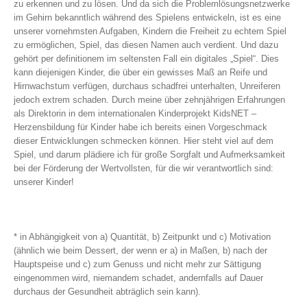
zu erkennen und zu lösen. Und da sich die Problemlösungsnetzwerke
im Gehirn bekanntlich während des Spielens entwickeln, ist es eine
unserer vornehmsten Aufgaben, Kindern die Freiheit zu echtem Spiel
zu ermöglichen, Spiel, das diesen Namen auch verdient. Und dazu
gehört per definitionem im seltensten Fall ein digitales „Spiel“. Dies
kann diejenigen Kinder, die über ein gewisses Maß an Reife und
Hirnwachstum verfügen, durchaus schadfrei unterhalten, Unreiferen
jedoch extrem schaden. Durch meine über zehnjährigen Erfahrungen
als Direktorin in dem internationalen Kinderprojekt KidsNET –
Herzensbildung für Kinder habe ich bereits einen Vorgeschmack
dieser Entwicklungen schmecken können. Hier steht viel auf dem
Spiel, und darum plädiere ich für große Sorgfalt und Aufmerksamkeit
bei der Förderung der Wertvollsten, für die wir verantwortlich sind:
unserer Kinder!
* in Abhängigkeit von a) Quantität, b) Zeitpunkt und c) Motivation
(ähnlich wie beim Dessert, der wenn er a) in Maßen, b) nach der
Hauptspeise und c) zum Genuss und nicht mehr zur Sättigung
eingenommen wird, niemandem schadet, andernfalls auf Dauer
durchaus der Gesundheit abträglich sein kann).