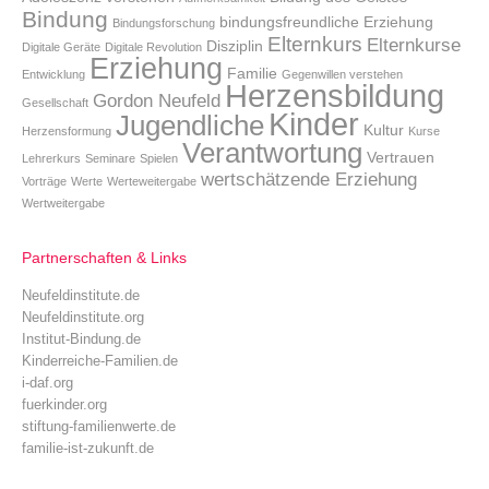
Bindung
bindungsfreundliche Erziehung
Bindungsforschung
Elternkurs
Elternkurse
Disziplin
Digitale Geräte
Digitale Revolution
Erziehung
Familie
Entwicklung
Gegenwillen verstehen
Herzensbildung
Gordon Neufeld
Gesellschaft
Kinder
Jugendliche
Kultur
Herzensformung
Kurse
Verantwortung
Vertrauen
Lehrerkurs
Seminare
Spielen
wertschätzende Erziehung
Vorträge
Werte
Werteweitergabe
Wertweitergabe
Partnerschaften & Links
Neufeldinstitute.de
Neufeldinstitute.org
Institut-Bindung.de
Kinderreiche-Familien.de
i-daf.org
fuerkinder.org
stiftung-familienwerte.de
familie-ist-zukunft.de