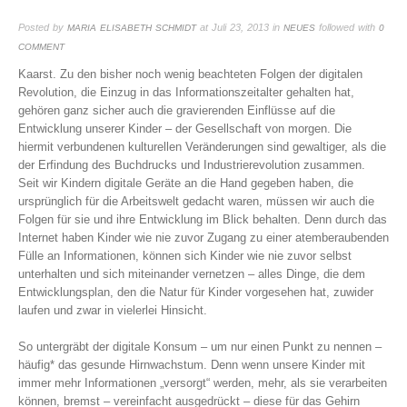
Posted by
at Juli 23, 2013
in
followed with
MARIA ELISABETH SCHMIDT
NEUES
0
COMMENT
Kaarst. Zu den bisher noch wenig beachteten Folgen der digitalen
Revolution, die Einzug in das Informationszeitalter gehalten hat,
gehören ganz sicher auch die gravierenden Einflüsse auf die
Entwicklung unserer Kinder – der Gesellschaft von morgen. Die
hiermit verbundenen kulturellen Veränderungen sind gewaltiger, als die
der Erfindung des Buchdrucks und Industrierevolution zusammen.
Seit wir Kindern digitale Geräte an die Hand gegeben haben, die
ursprünglich für die Arbeitswelt gedacht waren, müssen wir auch die
Folgen für sie und ihre Entwicklung im Blick behalten. Denn durch das
Internet haben Kinder wie nie zuvor Zugang zu einer atemberaubenden
Fülle an Informationen, können sich Kinder wie nie zuvor selbst
unterhalten und sich miteinander vernetzen – alles Dinge, die dem
Entwicklungsplan, den die Natur für Kinder vorgesehen hat, zuwider
laufen und zwar in vielerlei Hinsicht.
So untergräbt der digitale Konsum – um nur einen Punkt zu nennen –
häufig* das gesunde Hirnwachstum. Denn wenn unsere Kinder mit
immer mehr Informationen „versorgt“ werden, mehr, als sie verarbeiten
können, bremst – vereinfacht ausgedrückt – diese für das Gehirn