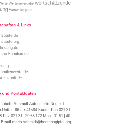
wertschätzende
Werte
Werteweitergabe
hung
Wertweitergabe
schaften & Links
nstitute.de
nstitute.org
-Bindung.de
iche-Familien.de
er.org
-familienwerte.de
ist-zukunft.de
 und Kontaktdaten
isabeth Schmidt Autorisierte Neufeld-
n Rottes 66 a • 41564 Kaarst Fon 021 31 |
8 Fax 021 31 | 20 68 172 Mobil 01 51 | 40
7 Email maria.schmidt@herzensgipfel.org