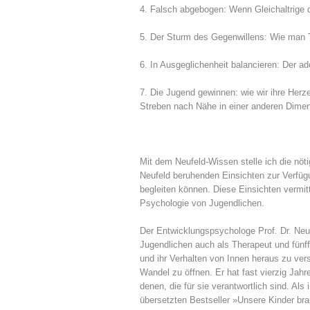
4. Falsch abgebogen: Wenn Gleichaltrige
5. Der Sturm des Gegenwillens: Wie man T
6. In Ausgeglichenheit balancieren: Der ad
7. Die Jugend gewinnen: wie wir ihre Herz
Streben nach Nähe in einer anderen Dime
Mit dem Neufeld-Wissen stelle ich die nöt
Neufeld beruhenden Einsichten zur Verfü
begleiten können. Diese Einsichten vermi
Psychologie von Jugendlichen.
Der Entwicklungspsychologe Prof. Dr. Neuf
Jugendlichen auch als Therapeut und fünffa
und ihr Verhalten von Innen heraus zu ve
Wandel zu öffnen. Er hat fast vierzig Jah
denen, die für sie verantwortlich sind. Als
übersetzten Bestseller »Unsere Kinder bra