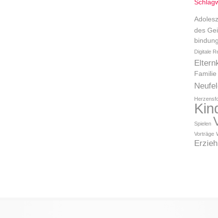
Schlagw
Adolesz
des Gei
bindung
Digitale R
Eltern
Familie
Neufel
Herzensf
Kin
Spielen
Vorträge
Erzie