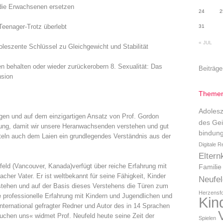
 die Erwachsenen ersetzen
24
2
eenager-Trotz überlebt
31
« JUL
oleszente Schlüssel zu Gleichgewicht und Stabilität
en behalten oder wieder zurückerobern 8. Sexualität: Das
Beiträge
nsion
Themen
Adolesz
igen und auf dem einzigartigen Ansatz von Prof. Gordon
des Gei
gung, damit wir unsere Heranwachsenden verstehen und gut
bindung
tteln auch dem Laien ein grundlegendes Verständnis aus der
Digitale R
Eltern
eld (Vancouver, Kanada)verfügt über reiche Erfahrung mit
Familie
cher Vater. Er ist weltbekannt für seine Fähigkeit, Kinder
Neufel
rstehen und auf der Basis dieses Verstehens die Türen zum
Herzensf
re professionelle Erfahrung mit Kindern und Jugendlichen und
Kin
 international gefragter Redner und Autor des in 14 Sprachen
uchen uns« widmet Prof. Neufeld heute seine Zeit der
Spielen