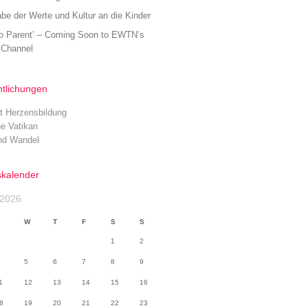
be der Werte und Kultur an die Kinder
to Parent’ – Coming Soon to EWTN’s
Channel
ntlichungen
t Herzensbildung
he Vatikan
nd Wandel
skalender
 2026
W
T
F
S
S
1
2
5
6
7
8
9
1
12
13
14
15
16
8
19
20
21
22
23