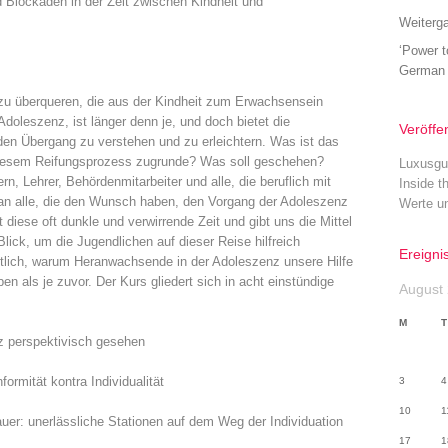
 Blockaden in der Zeit zwischen Kindheit und
Weiterga
‘Power 
German 
 zu überqueren, die aus der Kindheit zum Erwachsensein
doleszenz, ist länger denn je, und doch bietet die
Veröffe
en Übergang zu verstehen und zu erleichtern. Was ist das
 diesem Reifungsprozess zugrunde? Was soll geschehen?
Luxusgu
ern, Lehrer, Behördenmitarbeiter und alle, die beruflich mit
Inside t
an alle, die den Wunsch haben, den Vorgang der Adoleszenz
Werte u
 diese oft dunkle und verwirrende Zeit und gibt uns die Mittel
lick, um die Jugendlichen auf dieser Reise hilfreich
Ereigni
utlich, warum Heranwachsende in der Adoleszenz unsere Hilfe
n als je zuvor. Der Kurs gliedert sich in acht einstündige
August
M
T
z perspektivisch gesehen
ormität kontra Individualität
3
4
10
1
uer: unerlässliche Stationen auf dem Weg der Individuation
17
1