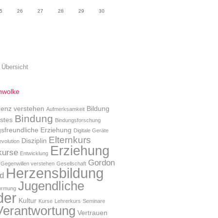
5
26
27
28
29
30
 Übersicht
wolke
enz verstehen
Bildung
Aufmerksamkeit
Bindung
stes
Bindungsforschung
sfreundliche Erziehung
Digitale Geräte
Elternkurs
Disziplin
evolution
Erziehung
kurse
Entwicklung
Gordon
Gegenwillen verstehen
Gesellschaft
Herzensbildung
d
Jugendliche
ormung
der
Kultur
Kurse
Lehrerkurs
Seminare
Verantwortung
Vertrauen