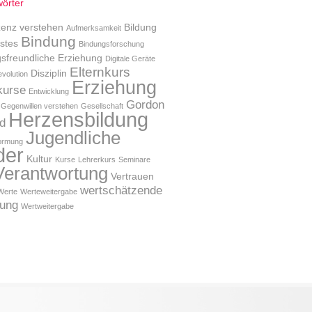
örter
enz verstehen
Bildung
Aufmerksamkeit
Bindung
stes
Bindungsforschung
sfreundliche Erziehung
Digitale Geräte
Elternkurs
Disziplin
evolution
Erziehung
kurse
Entwicklung
Gordon
Gegenwillen verstehen
Gesellschaft
Herzensbildung
d
Jugendliche
ormung
der
Kultur
Kurse
Lehrerkurs
Seminare
Verantwortung
Vertrauen
wertschätzende
Werte
Werteweitergabe
hung
Wertweitergabe