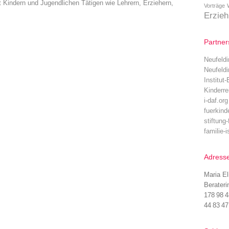
t Kindern und Jugendlichen Tätigen wie Lehrern, Erziehern,
Vorträge
Erzie
Partner
Neufeldi
Neufeldi
Institut
Kinderre
i-daf.org
fuerkind
stiftung
familie-
Adresse
Maria El
Berateri
178 98 4
44 83 4