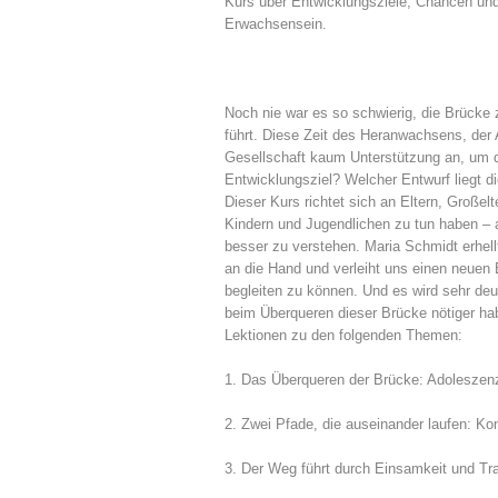
Kurs über Entwicklungsziele, Chancen und
Erwachsensein.
Noch nie war es so schwierig, die Brücke
führt. Diese Zeit des Heranwachsens, der A
Gesellschaft kaum Unterstützung an, um d
Entwicklungsziel? Welcher Entwurf liegt
Dieser Kurs richtet sich an Eltern, Großelt
Kindern und Jugendlichen zu tun haben – 
besser zu verstehen. Maria Schmidt erhellt
an die Hand und verleiht uns einen neuen B
begleiten zu können. Und es wird sehr de
beim Überqueren dieser Brücke nötiger habe
Lektionen zu den folgenden Themen:
1. Das Überqueren der Brücke: Adoleszen
2. Zwei Pfade, die auseinander laufen: Konf
3. Der Weg führt durch Einsamkeit und Tra