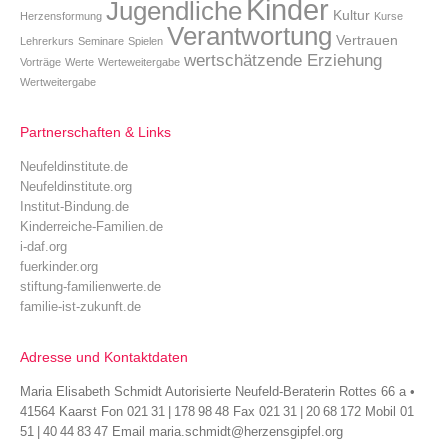
Kinder
Jugendliche
Kultur
Herzensformung
Kurse
Verantwortung
Vertrauen
Lehrerkurs
Seminare
Spielen
wertschätzende Erziehung
Vorträge
Werte
Werteweitergabe
Wertweitergabe
Partnerschaften & Links
Neufeldinstitute.de
Neufeldinstitute.org
Institut-Bindung.de
Kinderreiche-Familien.de
i-daf.org
fuerkinder.org
stiftung-familienwerte.de
familie-ist-zukunft.de
Adresse und Kontaktdaten
Maria Elisabeth Schmidt Autorisierte Neufeld-Beraterin Rottes 66 a •
41564 Kaarst Fon 021 31 | 178 98 48 Fax 021 31 | 20 68 172 Mobil 01
51 | 40 44 83 47 Email maria.schmidt@herzensgipfel.org