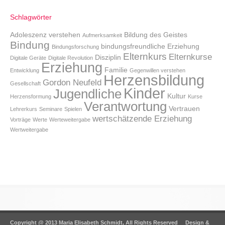
Schlagwörter
Adoleszenz verstehen
Bildung des Geistes
Aufmerksamkeit
Bindung
bindungsfreundliche Erziehung
Bindungsforschung
Elternkurs
Elternkurse
Disziplin
Digitale Geräte
Digitale Revolution
Erziehung
Familie
Entwicklung
Gegenwillen verstehen
Herzensbildung
Gordon Neufeld
Gesellschaft
Kinder
Jugendliche
Kultur
Herzensformung
Kurse
Verantwortung
Vertrauen
Lehrerkurs
Seminare
Spielen
wertschätzende Erziehung
Vorträge
Werte
Werteweitergabe
Wertweitergabe
Copyright @ 2013 Maria Elisabeth Schmidt, All Rights Reserved Design &