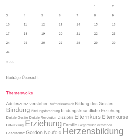
1
2
3
4
5
6
7
8
9
10
11
12
13
14
15
16
17
18
19
20
21
22
23
24
25
26
27
28
29
30
31
« JUL
Beiträge Übersicht
Themenwolke
Adoleszenz verstehen
Bildung des Geistes
Aufmerksamkeit
Bindung
bindungsfreundliche Erziehung
Bindungsforschung
Elternkurs
Elternkurse
Disziplin
Digitale Geräte
Digitale Revolution
Erziehung
Familie
Entwicklung
Gegenwillen verstehen
Herzensbildung
Gordon Neufeld
Gesellschaft