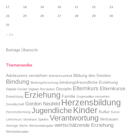
17
18
19
20
21
22
23
24
25
26
27
28
29
30
31
« JUL
Beiträge Übersicht
Themenwolke
Adoleszenz verstehen
Bildung des Geistes
Aufmerksamkeit
Bindung
bindungsfreundliche Erziehung
Bindungsforschung
Elternkurs
Elternkurse
Disziplin
Digitale Geräte
Digitale Revolution
Erziehung
Familie
Entwicklung
Gegenwillen verstehen
Herzensbildung
Gordon Neufeld
Gesellschaft
Kinder
Jugendliche
Kultur
Herzensformung
Kurse
Verantwortung
Vertrauen
Lehrerkurs
Seminare
Spielen
wertschätzende Erziehung
Vorträge
Werte
Werteweitergabe
Wertweitergabe