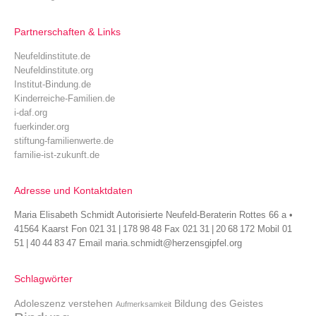
Partnerschaften & Links
Neufeldinstitute.de
Neufeldinstitute.org
Institut-Bindung.de
Kinderreiche-Familien.de
i-daf.org
fuerkinder.org
stiftung-familienwerte.de
familie-ist-zukunft.de
Adresse und Kontaktdaten
Maria Elisabeth Schmidt Autorisierte Neufeld-Beraterin Rottes 66 a •
41564 Kaarst Fon 021 31 | 178 98 48 Fax 021 31 | 20 68 172 Mobil 01
51 | 40 44 83 47 Email maria.schmidt@herzensgipfel.org
Schlagwörter
Adoleszenz verstehen
Bildung des Geistes
Aufmerksamkeit