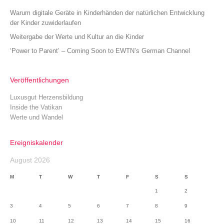
Warum digitale Geräte in Kinderhänden der natürlichen Entwicklung
der Kinder zuwiderlaufen
Weitergabe der Werte und Kultur an die Kinder
‘Power to Parent’ – Coming Soon to EWTN’s German Channel
Veröffentlichungen
Luxusgut Herzensbildung
Inside the Vatikan
Werte und Wandel
Ereigniskalender
August 2026
M
T
W
T
F
S
S
1
2
3
4
5
6
7
8
9
10
11
12
13
14
15
16